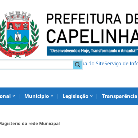
am
Política de Privacidade
Mapa do Site
Serviço de In
ional
Município
Legislação
Transparência
 Magistério da rede Municipal