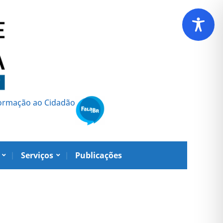
formação ao Cidadão
Serviços
Publicações