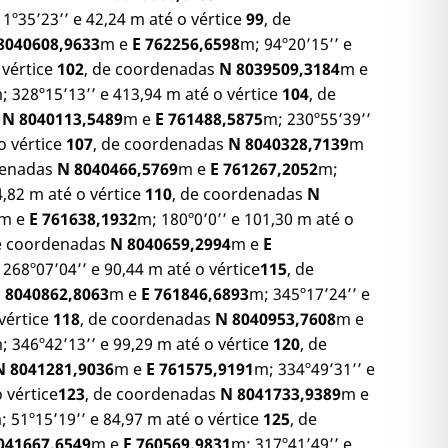
 1º35’23’’ e 42,24 m até o vértice
99
, de
8040608,9633
m e
E 762256,6598
m; 94º20’15’’ e
 vértice
102
, de coordenadas
N 8039509,3184
m e
; 328º15’13’’ e 413,94 m até o vértice
104
, de
s
N 8040113,5489
m e
E 761488,5875
m; 230º55’39’’
o vértice
107
, de coordenadas
N 8040328,7139
m
denadas
N 8040466,5769
m e
E 761267,2052
m;
4,82 m até o vértice
110
, de coordenadas
N
m e
E 761638,1932
m; 180º0’0’’ e 101,30 m até o
de coordenadas
N 8040659,2994
m e
E
 268º07’04’’ e 90,44 m até o vértice
115
, de
 8040862,8063
m e
E 761846,6893
m; 345º17’24’’ e
 vértice
118
, de coordenadas
N 8040953,7608
m e
; 346º42’13’’ e 99,29 m até o vértice
120
, de
N 8041281,9036
m e
E 761575,9191
m; 334º49’31’’ e
 vértice
123
, de coordenadas
N 8041733,9389
m e
; 51º15’19’’ e 84,97 m até o vértice
125
, de
041667,6549
m e
E 760569,9831
m; 317º41’49’’ e