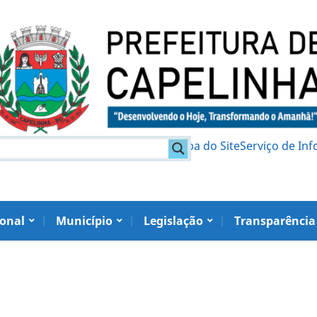
am
Política de Privacidade
Mapa do Site
Serviço de In
ional
Município
Legislação
Transparência