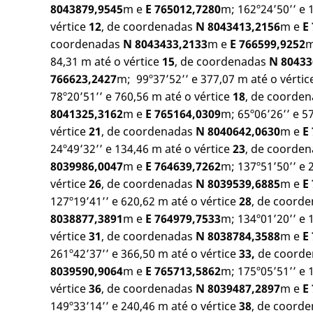
8043879,9545
m e
E 765012,7280
m; 162º24’50’’ e 
vértice
12
, de coordenadas
N 8043413,2156
m e
E
coordenadas
N 8043433,2133
m e
E 766599,9252
m
84,31 m até o vértice
15
, de coordenadas
N 80433
766623,2427
m; 99º37’52’’ e 377,07 m até o vérti
78º20’51’’ e 760,56 m até o vértice
18
, de coorde
8041325,3162
m e
E 765164,0309
m; 65º06’26’’ e 5
vértice
21
, de coordenadas
N 8040642,0630
m e
E
24º49’32’’ e 134,46 m até o vértice
23
, de coorde
8039986,0047
m e
E 764639,7262
m; 137º51’50’’ e 
vértice
26
, de coordenadas
N
8039539,6885
m e
E
127º19’41’’ e 620,62 m até o vértice
28
, de coord
8038877,3891
m e
E 764979,7533
m; 134º01’20’’ e 
vértice
31
, de coordenadas
N 8038784,3588
m e
E
261º42’37’’ e 366,50 m até o vértice
33,
de coord
8039590,9064
m e
E 765713,5862
m; 175º05’51’’ e 
vértice
36
, de coordenadas
N 8039487,2897
m e
E
149º33’14’’ e 240,46 m até o vértice
38
, de coord