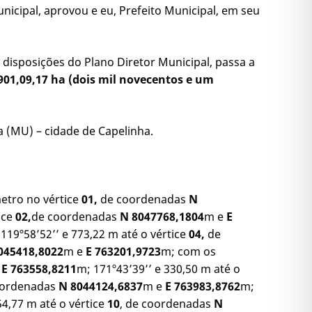
icipal, aprovou e eu, Prefeito Municipal, em seu
sposições do Plano Diretor Municipal, passa a
901,09,17 ha (dois mil novecentos e um
 (MU) – cidade de Capelinha.
etro no vértice
01,
de coordenadas
N
ice
02,
de coordenadas
N 8047768,1804
m e
E
119º58’52’’ e 773,22 m até o vértice
04,
de
045418,8022
m e
E 763201,9723
m; com os
e
E 763558,8211
m; 171º43’39’’ e 330,50 m até o
oordenadas
N 8044124,6837
m e
E 763983,8762
m;
54,77 m até o vértice
10
, de coordenadas
N