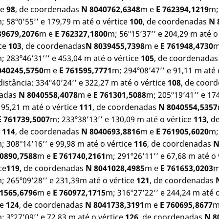
ce
98
, de coordenadas
N 8040762,6348
m e
E 762394,1219
m;
; 58º0’55’’ e 179,79 m até o vértice
100
, de coordenadas
N 
39679,2076
m e
E 762327,1800
m; 56º15’37’’ e 204,29 m até o
ice
103
, de coordenadas
N 8039455,7398
m e
E 761948,4730
m
; 283º46’31’’’ e 453,04 m até o vértice
105
, de coordenada
040245,5750
m e
E 761595,7771
m; 294º08’47’’ e 91,11 m até 
stância: 334º40’24’’ e 322,27 m até o vértice
108
, de coor
nadas
N 8040558,4078
m e
E 761301,5088
m; 205º19’41’’ e 17
195,21 m até o vértice
111
, de coordenadas
N 8040554,5357
E 761739,5007
m; 233º38’13’’ e 130,09 m até o vértice
113
, 
e
114
, de coordenadas
N 8040693,8816
m e
E 761905,6020
m;
; 308º14’16’’ e 99,98 m até o vértice
116
, de coordenadas
N
0890,7588
m e
E 761740,2161
m; 291º26’11’’ e 67,68 m até o
ce
119
, de coordenadas
N 8041028,4985
m e
E 761653,0203
m
; 265º09’28’’ e 231,39m até o vértice
121
, de coordenadas
1565,6796
m e
E 760972,1715
m; 316º27’22’’ e 244,24 m até o
ce
124
, de coordenadas
N 8041738,3191
m e
E 760695,8677
m
; 3º27’09’’ e 72,83 m até o vértice
126
, de coordenadas
N 8