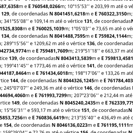
687,6358
m e
E 760548,0266
m; 10º15’53’’ e 203,99 m até o v
e
129
, de coordenadas
N 8041451,6218
m e
E 760322,3150
m;
; 341º55’08’’ e 109,14 m até o vértice
131
, de coordenadas
1525,8308
m e
E 760025,1039
m; 1º05’03’’ e 73,65 m até o vé
e
134
, de coordenadas
N 8041488,7595
m e
E 759824,1144
m;
; 289º15’56’’ e 1209,62 m até o vértice
136
, de coordenada
042734,9774
m e
E 759481,7609
m; 219º51’18’’ e 663,37 m até
tice
139
, de coordenadas
N 8043413,5839
m e
E 759813,458
; 199º41’45’’ e 1773,46 m até o vértice
141
, de coordenada
044187,8464
m e
E 761434,6018
m; 198º17’06’’ e 133,26 m até
rtice
144
, de coordenadas
N 8044326,1245
m e
E 761784,40
; 245º07’07’’ e 249,36 m até o vértice
146
, de coordenadas
44694,4060
m e
E 761993,7299
m; 207º23’06’’ e 212,44 m até
értice
149
, de coordenadas
N 8045240,2435
m e
E 762339,77
; 15º56’31’’ e 593,17 m até o vértice
151
, de coordenadas
N
5853,7256
m e
E 760836,6419
m; 213º35’40’’ e 436,49 m até 
ce
154
, de coordenadas
N 8046136,0223
m e
E 761195,1111
m
 159º29’04’’ e 72,76 m até o vértice
156
, de coordenadas
N