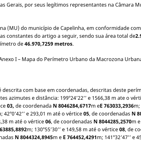
s Gerais, por seus legítimos representantes na Câmara Mun
 (MU) do município de Capelinha, em conformidade com di
s constantes do artigo a seguir, sendo sua área total de
2.
rímetro de
46.970,7259 metros
.
 o Anexo I – Mapa do Perímetro Urbano da Macrozona Urbana
 descrita com base em coordenadas, descritas deste perím
es azimutes e distância: 199º24’22’’ e 1566,38 m ate o vért
ice
03,
de coordenada
N 8046284,6717
m e
E 763033,2936
m; 
; 42º0’42’’ e 293,01 m até o vértice
05
, de coordenadas
N 8
8,38 m até o vértice
06
, de coordenadas
N 8044285,2570
m 
763885,8892
m; 130º55’30’’ e 149,58 m até o vértice
08
, de c
enadas
N 8044324,8945
m e
E 764452,4291
m; 141º32’47’’ e 4