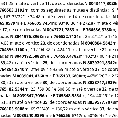
1531,25 m até o vértice
11
, de coordenadas
N 8043417,3020
766503,3192
m; com os seguintes azimutes e distância: 191º
; 167º33’22’’ e 74,48 m até o vértice
14
, de coordenadas
N 
65,8579
m e
E 766605,7451
m; 93º40’36’’ e 272,87 m até o vé
ce
17
, de coordenadas
N 8042721,7883
m e
E 766686,3288
m; 
nadas
N 8041976,8968
m e
E 766532,7124
m; 25º27’27’ e 1515
74,08 m até o vértice
20
, de coordenadas
N 8040804,5642
m
 764556,1160
m; 112º04’32’’ e 424,11 m até o vértice
22
, de 
nadas
N 8040192,5882
m e
E 764593,4782
m; 102º37’08’’ e 21
289,42 m até o vértice
25
, de coordenadas
N 8039791,8342
m
 764854,8810
m; 2º54’09’’ e 93,65 m até o vértice
27
, de coo
enadas
N 8039041,4360
m e
E 765137,6800
m; 46º05’20’’ e 22
180,50 m até o vértice
30
, de coordenadas
N 8038747,5939
m
 765182,5344
m; 231º59’06’’ e 508,56 m até o vértice
32
, de 
enadas
N 8039547,7056
m e
E 765548,5854
m; 194º40’19’’ e 1
153,38 m até o vértice
35
, de coordenadas
N 8039577,7978
m
 766105,9008
m; 65º31’49’’ e 136,72 m até o vértice
37
, de c
enadas
N 8039240,9895
m e
E 766256,5747
m; 50º36’47’’ e 76