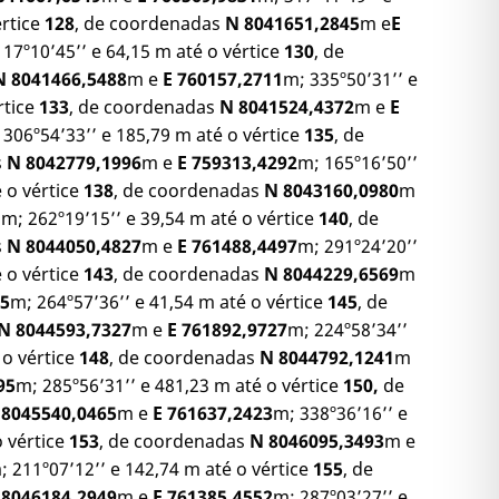
értice
128
, de coordenadas
N 8041651,2845
m e
E
 17º10’45’’ e 64,15 m até o vértice
130
, de
N 8041466,5488
m e
E 760157,2711
m; 335º50’31’’ e
rtice
133
, de coordenadas
N 8041524,4372
m e
E
 306º54’33’’ e 185,79 m até o vértice
135
, de
s
N 8042779,1996
m e
E 759313,4292
m; 165º16’50’’
 o vértice
138
, de coordenadas
N 8043160,0980
m
1
m; 262º19’15’’ e 39,54 m até o vértice
140
, de
s
N 8044050,4827
m e
E 761488,4497
m; 291º24’20’’
 o vértice
143
, de coordenadas
N 8044229,6569
m
35
m; 264º57’36’’ e 41,54 m até o vértice
145
, de
N 8044593,7327
m e
E 761892,9727
m; 224º58’34’’
 o vértice
148
, de coordenadas
N 8044792,1241
m
95
m; 285º56’31’’ e 481,23 m até o vértice
150,
de
 8045540,0465
m e
E 761637,2423
m; 338º36’16’’ e
o vértice
153
, de coordenadas
N 8046095,3493
m e
; 211º07’12’’ e 142,74 m até o vértice
155
, de
 8046184,2949
m e
E 761385,4552
m; 287º03’27’’ e