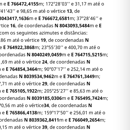
m e
E 766472,4155
m; 172º28’03’’ e 31,17 m até o
41’43’’ e 98,65 m até o vértice
13
, de
8043417,1636
m e
E 766672,6581
m; 37º28’46’’ e
rtice
16
, de coordenadas
N 8043093,5484
m e
E
com os seguintes azimutes e distâncias:
,86 m até o vértice
19
, de coordenadas
N
 e
E 764922,3868
m; 23º55’30’’ e 400,70 m até o
coordenadas
N 8040249,0459
m e
E 764715,5215
m;
1,69 m até o vértice
24
, de coordenadas
N
 e
E 764854,3464
m; 90º07’17’’ e 252,14 m até o
rdenadas
N 8039534,9462
m e
E
764761,3449
m;
7,71 m até o vértice
29
, de coordenadas
N
 e
E 765105,1922
m; 205º25’27’’ e 85,63 m até o
coordenadas
N 8039185,0306
m e
E 765495,7424
m;
70,56 m até o vértice
34
, de coordenadas
N
 e
E 765866,4138
m; 159º17’50’’ e 256,01 m até o
oordenadas
N 8039362,8411
m e
E 766049,2654
m;
0,15 m até o vértice
39
, de coordenadas
N