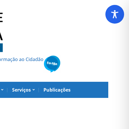
formação ao Cidadão
Serviços
Publicações