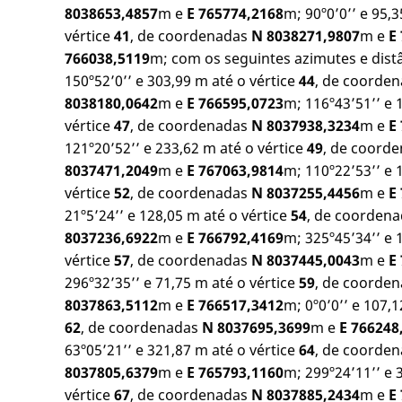
8038653,4857
m e
E 765774,2168
m; 90º0’0’’ e 95,
vértice
41
, de coordenadas
N 8038271,9807
m e
E
766038,5119
m; com os seguintes azimutes e distâ
150º52’0’’ e 303,99 m até o vértice
44
, de coorde
8038180,0642
m e
E 766595,0723
m; 116º43’51’’ e 
vértice
47
, de coordenadas
N 8037938,3234
m e
E
121º20’52’’ e 233,62 m até o vértice
49
, de coord
8037471,2049
m e
E 767063,9814
m; 110º22’53’’ e 
vértice
52
, de coordenadas
N 8037255,4456
m e
E
21º5’24’’ e 128,05 m até o vértice
54
, de coorden
8037236,6922
m e
E 766792,4169
m; 325º45’34’’ e 
vértice
57
, de coordenadas
N 8037445,0043
m e
E
296º32’35’’ e 71,75 m até o vértice
59
, de coorde
8037863,5112
m e
E 766517,3412
m; 0º0’0’’ e 107,
62
, de coordenadas
N 8037695,3699
m e
E 766248
63º05’21’’ e 321,87 m até o vértice
64
, de coorde
8037805,6379
m e
E 765793,1160
m; 299º24’11’’ e 
vértice
67
, de coordenadas
N 8037885,2434
m e
E