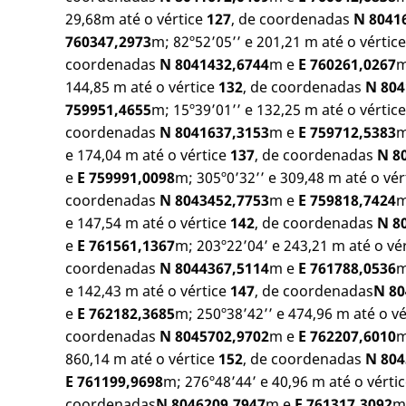
29,68m até o vértice
127
, de coordenadas
N 8041
760347,2973
m; 82º52’05’’ e 201,21 m até o vértic
coordenadas
N 8041432,6744
m e
E 760261,0267
m
144,85 m até o vértice
132
, de coordenadas
N 804
759951,4655
m; 15º39’01’’ e 132,25 m até o vértic
coordenadas
N 8041637,3153
m e
E 759712,5383
m
e 174,04 m até o vértice
137
, de coordenadas
N 8
e
E 759991,0098
m; 305º0’32’’ e 309,48 m até o vér
coordenadas
N 8043452,7753
m e
E 759818,7424
m
e 147,54 m até o vértice
142
, de coordenadas
N 8
e
E 761561,1367
m; 203º22’04’ e 243,21 m até o vé
coordenadas
N 8044367,5114
m e
E 761788,0536
m
e 142,43 m até o vértice
147
, de coordenadas
N 80
e
E 762182,3685
m; 250º38’42’’ e 474,96 m até o v
coordenadas
N 8045702,9702
m e
E 762207,6010
m
860,14 m até o vértice
152
, de coordenadas
N 804
E 761199,9698
m; 276º48’44’ e 40,96 m até o vérti
coordenadas
N 8046209,7947
m e
E 761317,3092
m;