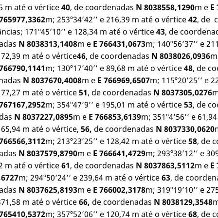
35 m até o vértice
40
, de coordenadas
N 8038558,1290
m e
E
 765977,3362
m; 253º34’42’’ e 216,39 m até o vértice
42
, de
ncias; 171º45’10’’ e 128,34 m até o vértice
43
, de coordena
nadas
N 8038313,1408
m e
E 766431,0673
m; 140º56’37’’ e 21
172,39 m até o vértice
46
, de coordenadas
N 8038026,0936
m
 766790,1141
m; 130º17’40’’ e 89,68 m até o vértice
48
, de c
enadas
N 8037670,4008
m e
E 766969,6507
m; 115º20’25’’ e 2
177,27 m até o vértice
51
, de coordenadas
N 8037305,0276
m
 767167,2952
m; 354º47’9’’ e 195,01 m até o vértice
53
, de c
adas
N 8037227,0895
m e
E 766853,6139
m; 351º4’56’’ e 61,94
165,94 m até o vértice,
56,
de coordenadas
N 8037330,0620
 766566,3112
m; 213º23’25’’ e 128,42 m até o vértice
58
, de 
nadas
N 8037579,8790
m e
E 766641,4729
m; 293º38’12’’ e 30
12 m até o vértice
61
, de coordenadas
N 8037863,5112
m e
E
,6727
m; 294º50’24’’ e 239,64 m até o vértice
63
, de coorde
nadas
N 8037625,8193
m e
E 766002,3178
m; 319º19’10’’ e 27
371,58 m até o vértice
66,
de coordenadas
N 8038129,3548
m
 765410,5372
m; 357º52’06’’ e 120,74 m até o vértice
68
, de 