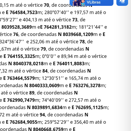
0,15 m até o vértice
70
, de coordenadas
N
 e
E 764584,7523
m; 280º07’40’’ e 197,57 m até o
º59’27’’ e 404,13 m até o vértice
73
, de
 8039528,3689
m e
E 764281,3182
m; 181º21’44’’ e
értice
76
, de coordenadas
N 8039668,1209
m e
E
324º36’47’’ e 252,06 m até o vértice
78
, de
9,67m até o vértice
79
, de coordenadas
N
 e
E 764155,3325
m; 0º0’0’’ e 89,94 m até o vértice
adas
N 8040378,0218
m e
E 764011,8083
m;
7,32 m até o vértice
84
, de coordenadas
N
 e
E 763464,5579
m; 12º30’51’’ e 165,74 m até o
oordenadas
N 8040333,0609
m e
E 763276,3278
m;
 até o vértice
89
, de coordenadas
N
 e
E 762990,7479
m; 74º40’09’’ e 272,57 m até o
coordenadas
N 8039891,6834
m e
E 762695,1125
m;
,72 m até o vértice
94
, de coordenadas
N
 e
E 762684,9055
m; 259º52’29’’ e 356,40 m até o
 coordenadas
N 8040668,6759
m e
E