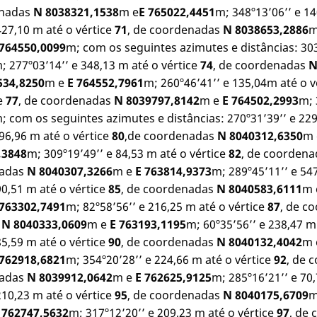
enadas
N 8038321,1538
m e
E 765022,4451
m; 348º13’06’’ e 14
427,10 m até o vértice
71
, de coordenadas
N 8038653,2886
m
 764550,0099
m; com os seguintes azimutes e distâncias: 303
; 277º03’14’’ e 348,13 m até o vértice
74
, de coordenadas
N
534,8250
m e
E 764552,7961
m; 260º46’41’’ e 135,04m até o v
ce
77
, de coordenadas
N 8039797,8142
m e
E 764502,2993
m; 
; com os seguintes azimutes e distâncias: 270º31’39’’ e 22
96,96 m até o vértice
80
,de coordenadas
N 8040312,6350
m
,3848
m; 309º19’49’’ e 84,53 m até o vértice
82
, de coorden
nadas
N 8040307,3266
m e
E 763814,9373
m; 289º45’11’’ e 54
90,51 m até o vértice
85
, de coordenadas
N 8040583,6111
m
 763302,7491
m; 82º58’56’’ e 216,25 m até o vértice
87
, de c
s
N 8040333,0609
m e
E 763193,1195
m; 60º35’56’’ e 238,47 m
85,59 m até o vértice
90
, de coordenadas
N 8040132,4042
m
 762918,6821
m; 354º20’28’’ e 224,66 m até o vértice
92
, de 
nadas
N 8039912,0642
m e
E 762625,9125
m; 285º16’21’’ e 70
210,23 m até o vértice
95
, de coordenadas
N 8040175,6709
m
 762747,5632
m; 317º12’20’’ e 209,23 m até o vértice
97
, de