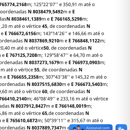
 765774,2168
m; 125º22’07’’ e 350,91 m até o
 coordenadas
N 8038479,5492
m e
E
das
N 8038461,1389
m e
E 766165,5298
m;
1,20 m até o vértice
45
, de coordenadas
N
 e
E 766672,6156
m; 143º14’26’’ e 146,66 m até o
oordenadas
N 8037869,9210
m e
E 766848,1122
m;
20,40 m até o vértice
50
, de coordenadas
N
 e
E 767125,7208
m; 129º58’47’’ e 64,70 m até o
oordenadas
N 8037273,1679
m e
E 766973,0903
m;
 m até o vértice
55
, de coordenadas
N
m e
E 766655,2358
m; 307º43’38’’ e 145,32 m até o
coordenadas
N 8037515,6830
m e
E 766673,5403
m;
9,60 m até o vértice
60
, de coordenadas
N
 766410,2140
m; 46º08’49’’ e 233,16 m até o vértice
nadas
N 8037912,8427
m e
E 766148,0019
m;
5,86 m até o vértice
65
,de coordenadas
N
 e
E 765610,6872
m; 50º39’11’’ e 315,67 m até o
coordenadas
N 8037889,7347
m e
E 765289,8778
m;