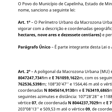
O Povo do Município de Capelinha, Estado de Mina
nome, sanciono a seguinte lei:
Art. 1º
– O Perímetro Urbano da Macrozona Urbana
vigorar com a descrição e coordenadas geográfica
hectares, nove ares e dezessete centiares)
e pe
Parágrafo Único
– É parte integrante desta Lei
Art. 2º
– A poligonal da Macrozona Urbana (MU) é
8047247,7341
m e
E 761059,1622
m, com os seguint
762536,5398
m; 108º30’47’’ e 1564,46 m até o vért
coordenadas
N 8045614,9130
m e
E 763419,6865
m
seguintes azimutes e distância: 107º28’28’’ e 118
vértice
07
, de coordenada
N 8044237,7029
m e
E 
203º08’13’’ e 509,53 m até o vértice
09
, de coord