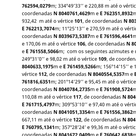
762594,0279
m; 334º49’33’’ e 220,88 m até o vérti
coordenadas
N 8040761,4629
m e
E 762351,8932
m
932,42 m até o vértice
101
, de coordenadas
N 80
E 762213,7074
m; 11º25’13’’ e 270,59 m até o vért
coordenadas
N 8039673,5387
m e
E 761596,4641
m
e 170,06 m até o vértice
106
, de coordenadas
N 8
e
E 761558,5066
m; com os seguintes azimutes e di
249º31’0’’ e 98,02 m até o vértice
109
, de coorde
8040633,1975
m e
E 761459,5266
m; 156º14’15’’ e 
vértice
112
, de coordenadas
N 8040554,5357
m e
761816,6351
m; 201º14’29’’ e 95,45 m até o vértic
coordenadas
N 8040784,2735
m e
E 761908,5724
m
110,08 m até o vértice
117
, de coordenadas
N 804
E 761715,4797
m; 309º53’10’’ e 97,40 m até o vérti
coordenadas
N 8041051,3354
m e
E 761556,3862
m
667,11 m até o vértice
122
, de coordenadas
N 804
E 760795,1341
m; 357º28’24’ e 99,36 m até o vérti
coordenadas
N 8041672,0409
m e
E 760642,6838
m