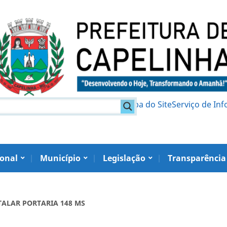
am
Política de Privacidade
Mapa do Site
Serviço de In
ional
Município
Legislação
Transparência
ITALAR PORTARIA 148 MS