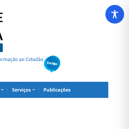
formação ao Cidadão
Serviços
Publicações