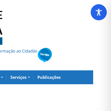
formação ao Cidadão
Serviços
Publicações