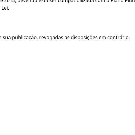
de 2014, devendo esta ser compatibilizada com o Plano Plur
Lei.
a de sua publicação, revogadas as disposições em contrário.