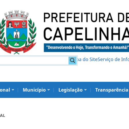
am
Política de Privacidade
Mapa do Site
Serviço de In
ional
Município
Legislação
Transparência
IAL