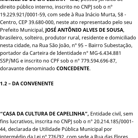
direito público interno, inscrito no CNPJ sob o nº
19.229.921/0001-59, com sede à Rua Inácio Murta, 58 -
Centro, CEP 39.680-000, neste ato representado pelo seu
Prefeito Municipal,
JOSÉ ANTÔNIO ALVES DE SOUSA
,
brasileiro, solteiro, produtor rural, residente e domiciliado
nesta cidade, na Rua São João, nº 95 – Bairro Subestação,
portador da Carteira de Identidade n° MG-6.434.881
SSP/MG e inscrito no CPF sob o n° 779.594.696-87,
doravante denominado
CONCEDENTE
.
1.2 – DA CONVENENTE
“CASA DA CULTURA DE CAPELINHA”,
Entidade civil, sem
fins lucrativos, inscrita no CNPJ sob o n° 20.214.185/0001-
44, declarada de Utilidade Pública Municipal por
intermédio da Lei nº 776/92, com sede a Rua das Flores,