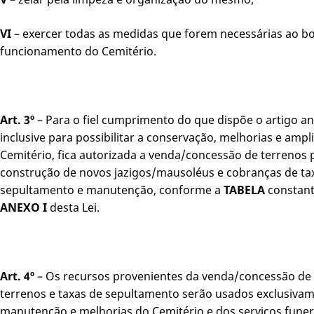
VI
– exercer todas as medidas que forem necessárias ao 
funcionamento do Cemitério.
Art. 3º
– Para o fiel cumprimento do que dispõe o artigo an
inclusive para possibilitar a conservação, melhorias e ampl
Cemitério, fica autorizada a venda/concessão de terrenos 
construção de novos jazigos/mausoléus e cobranças de ta
sepultamento e manutenção, conforme a
TABELA
constant
ANEXO I
desta Lei.
Art. 4º
– Os recursos provenientes da venda/concessão de
terrenos e taxas de sepultamento serão usados exclusiva
manutenção e melhorias do Cemitério e dos serviços funer