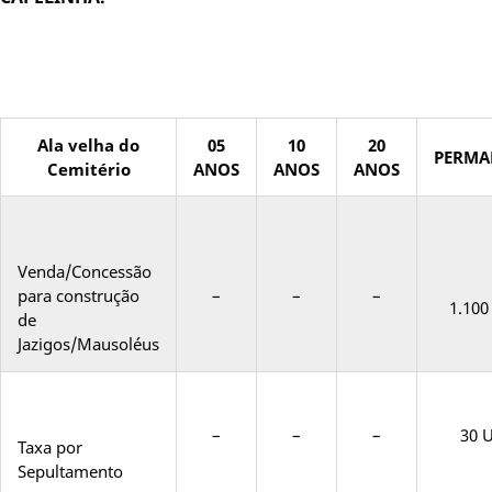
Ala velha do
05
10
20
PERMA
Cemitério
ANOS
ANOS
ANOS
Venda/Concessão
para construção
–
–
–
1.10
de
Jazigos/Mausoléus
–
–
–
30 
Taxa por
Sepultamento