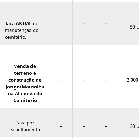
–
–
–
Taxa
ANUAL
de
50 
manutenção do
cemitério.
Venda de
terreno e
construção de
–
–
–
2.00
Jazigo/Mausoléu
na Ala nova do
Cemitério
Taxa por
–
–
–
30 
Sepultamento