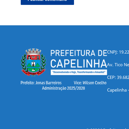
CNPJ: 19.2
Av. Tico Ne
CEP: 39.68
Capelinha 