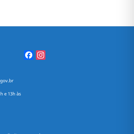
Facebook
Instagram
gov.br
h e 13h às