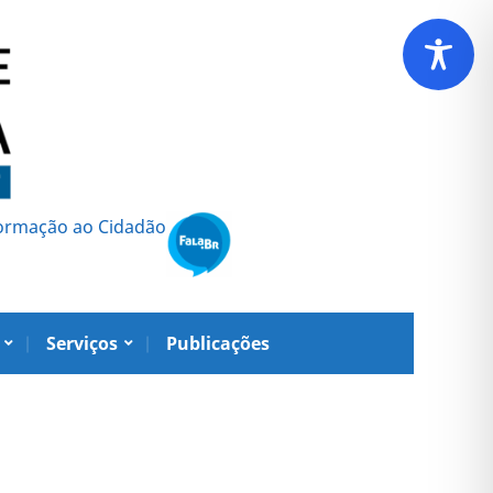
formação ao Cidadão
Serviços
Publicações