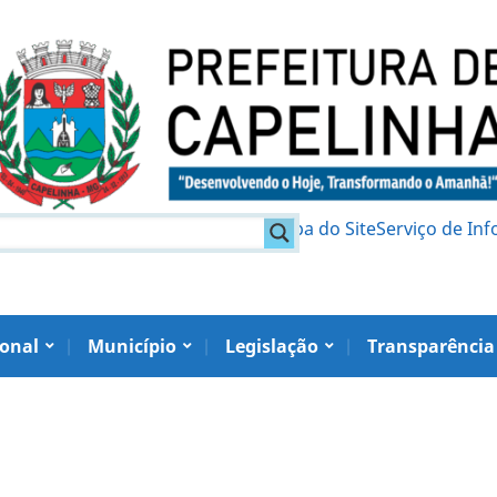
am
Política de Privacidade
Mapa do Site
Serviço de In
ional
Município
Legislação
Transparência