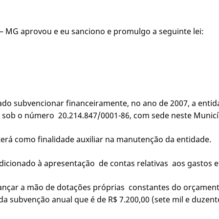
– MG aprovou e eu sanciono e promulgo a seguinte lei:
rizado subvencionar financeiramente, no ano de 2007, a ent
F) sob o número 20.214.847/0001-86, com sede neste Municí
r terá como finalidade auxiliar na manutenção da entidade.
ndicionado à apresentação de contas relativas aos gastos 
 a lançar a mão de dotações próprias constantes do orçament
da subvenção anual que é de R$ 7.200,00 (sete mil e duzent