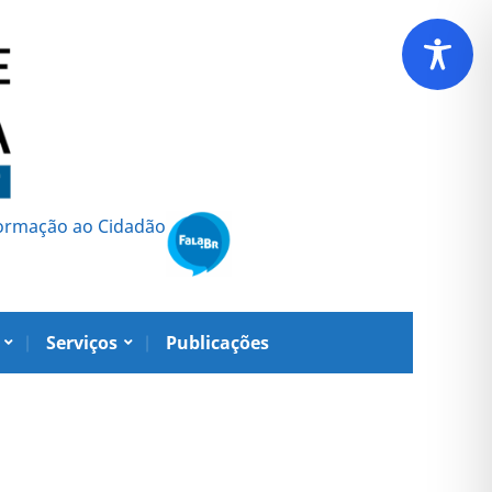
formação ao Cidadão
Serviços
Publicações