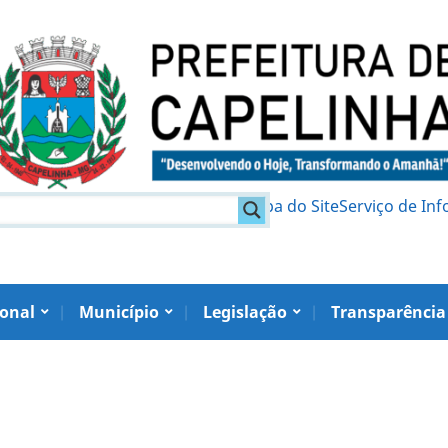
am
Política de Privacidade
Mapa do Site
Serviço de In
ional
Município
Legislação
Transparência