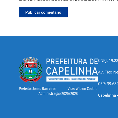
CNPJ: 19.2
Av. Tico Ne
CEP: 39.68
Capelinha 