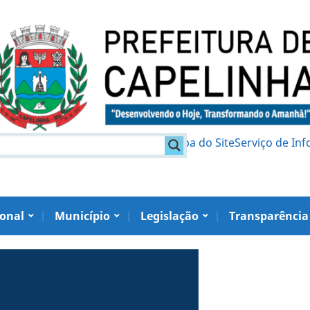
am
Política de Privacidade
Mapa do Site
Serviço de In
ional
Município
Legislação
Transparência