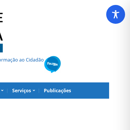
formação ao Cidadão
Serviços
Publicações