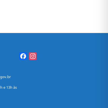
Facebook
Instagram
gov.br
h e 13h às