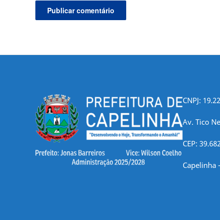
CNPJ: 19.2
Av. Tico Ne
CEP: 39.68
Capelinha 