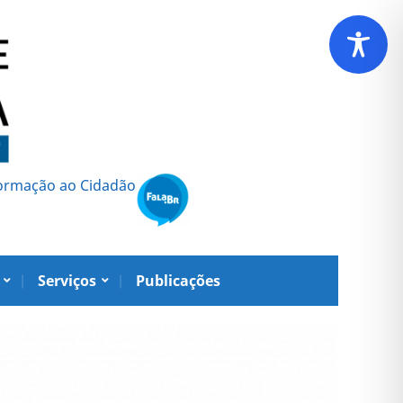
formação ao Cidadão
Serviços
Publicações