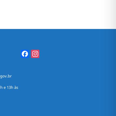
Facebook
Instagram
gov.br
h e 13h às