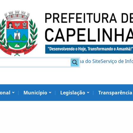
am
Política de Privacidade
Mapa do Site
Serviço de In
ional
Município
Legislação
Transparência