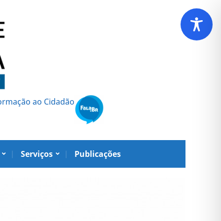
formação ao Cidadão
Serviços
Publicações