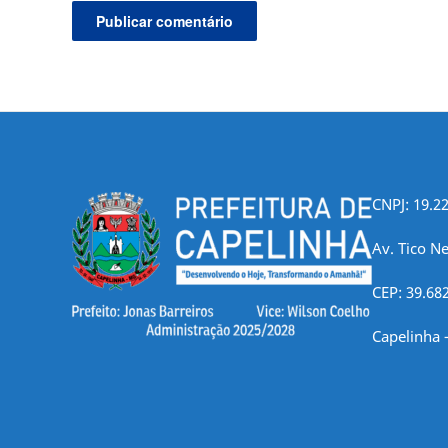
CNPJ: 19.2
Av. Tico Ne
CEP: 39.68
Capelinha 