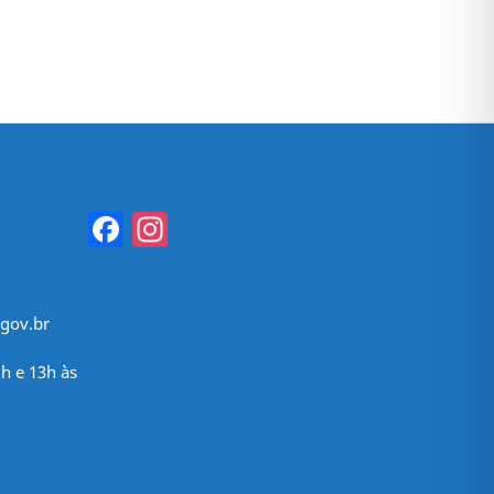
Facebook
Instagram
gov.br
h e 13h às