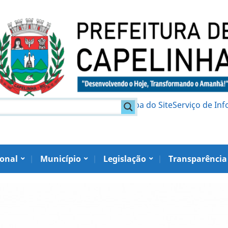
am
Política de Privacidade
Mapa do Site
Serviço de In
ional
Município
Legislação
Transparência