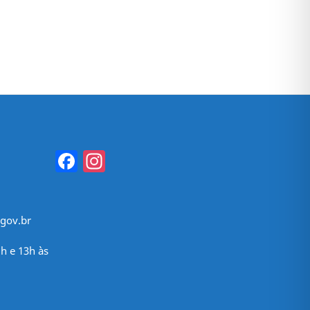
Facebook
Instagram
gov.br
h e 13h às