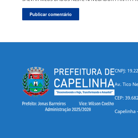
CNPJ: 19.2
Av. Tico Ne
CEP: 39.68
Capelinha 