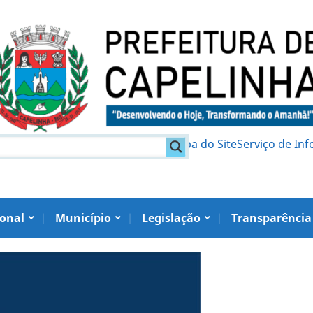
am
Política de Privacidade
Mapa do Site
Serviço de In
ional
Município
Legislação
Transparência