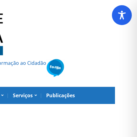
formação ao Cidadão
Serviços
Publicações