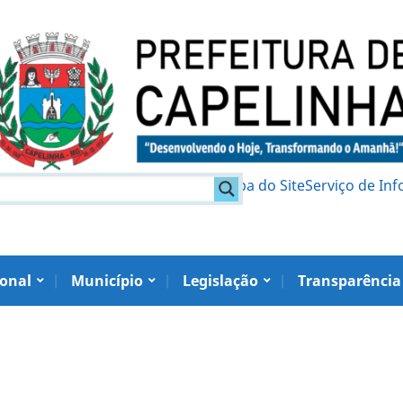
am
Política de Privacidade
Mapa do Site
Serviço de In
ional
Município
Legislação
Transparência