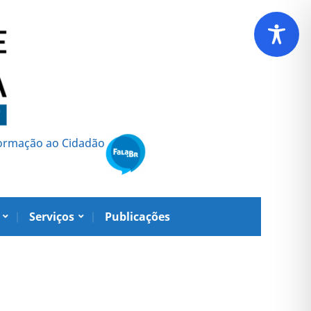
formação ao Cidadão
Serviços
Publicações