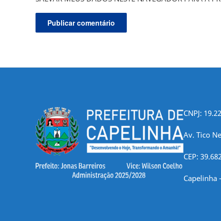
CNPJ: 19.2
Av. Tico Ne
CEP: 39.68
Capelinha 