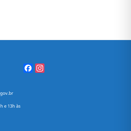
Facebook
Instagram
gov.br
h e 13h às