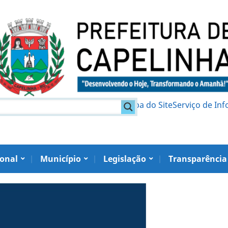
am
Política de Privacidade
Mapa do Site
Serviço de In
ional
Município
Legislação
Transparência