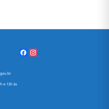
Facebook
Instagram
gov.br
h e 13h às