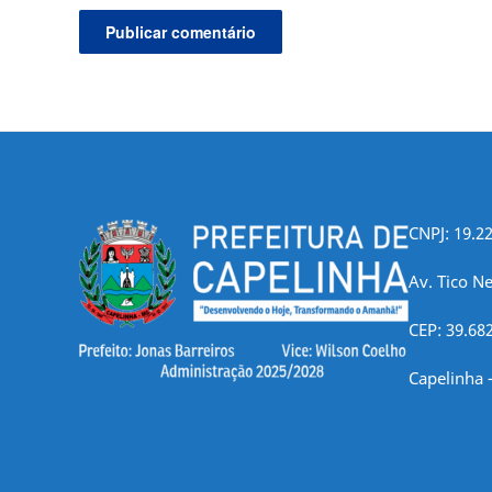
CNPJ: 19.2
Av. Tico Ne
CEP: 39.68
Capelinha 