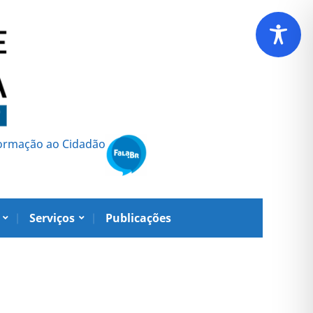
formação ao Cidadão
Serviços
Publicações