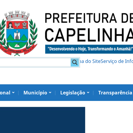
am
Política de Privacidade
Mapa do Site
Serviço de In
ional
Município
Legislação
Transparência