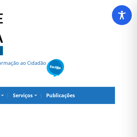
formação ao Cidadão
Serviços
Publicações