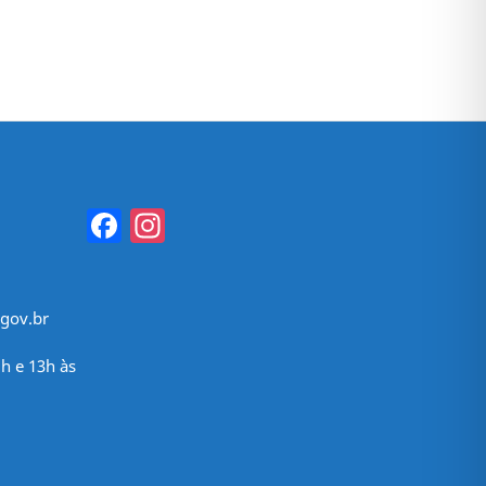
Facebook
Instagram
gov.br
h e 13h às