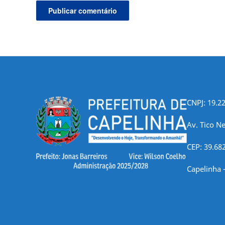
CNPJ: 19.2
Av. Tico Ne
CEP: 39.68
Capelinha 