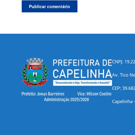
CNPJ: 19.2
Av. Tico Ne
CEP: 39.68
Capelinha 