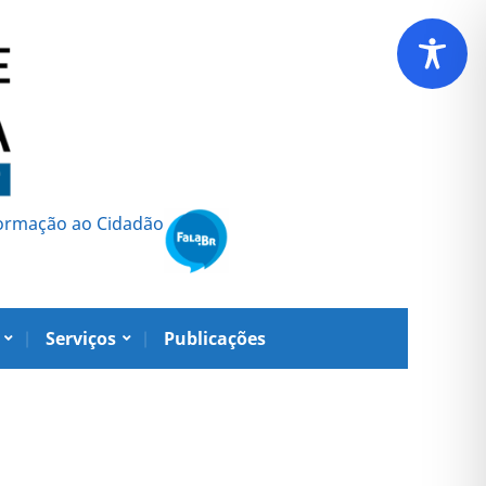
formação ao Cidadão
Serviços
Publicações