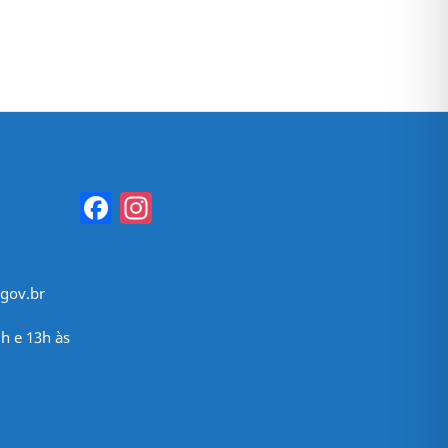
Facebook
Instagram
gov.br
h e 13h às