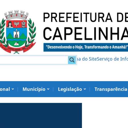
am
Política de Privacidade
Mapa do Site
Serviço de In
ional
Município
Legislação
Transparência