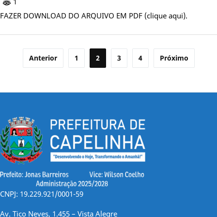
1
FAZER DOWNLOAD DO ARQUIVO EM PDF (clique aqui).
Paginação
Anterior
1
2
3
4
Próximo
de
posts
CNPJ: 19.229.921/0001-59
Av. Tico Neves, 1.455 – Vista Alegre