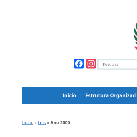
Facebook
Instagr
Início
Estrutura Organizac
Início
»
Leis
»
Ano 2000