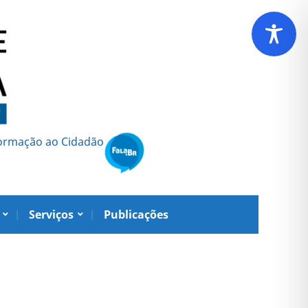
formação ao Cidadão
Serviços
Publicações