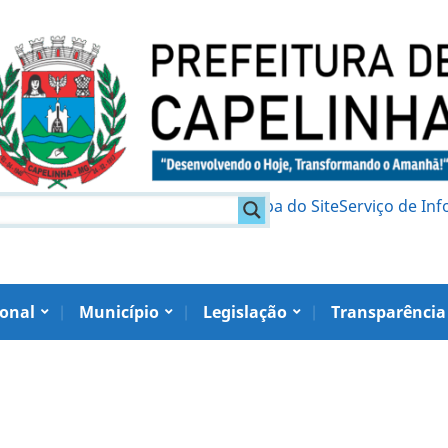
am
Política de Privacidade
Mapa do Site
Serviço de In
ional
Município
Legislação
Transparência