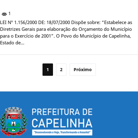
1
LEI Nº 1.156/2000 DE: 18/07/2000 Dispõe sobre: “Estabelece as
Diretrizes Gerais para elaboração do Orçamento do Município
para o Exercício de 2001”. O Povo do Município de Capelinha,
Estado de…
Paginação
1
2
Próximo
de
posts