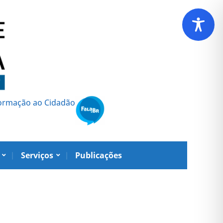
formação ao Cidadão
Serviços
Publicações