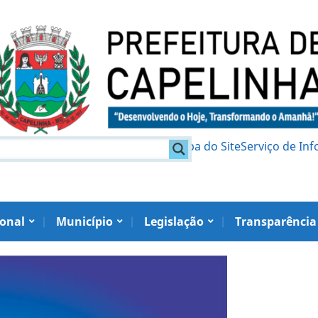
am
Política de Privacidade
Mapa do Site
Serviço de In
ional
Município
Legislação
Transparência