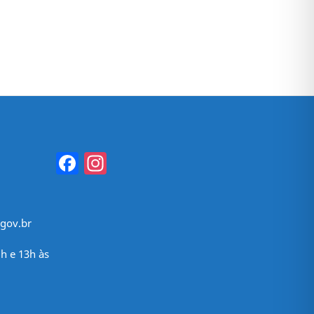
Facebook
Instagram
gov.br
h e 13h às