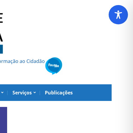
formação ao Cidadão
Serviços
Publicações