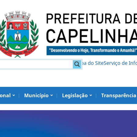
am
Política de Privacidade
Mapa do Site
Serviço de In
ional
Município
Legislação
Transparência