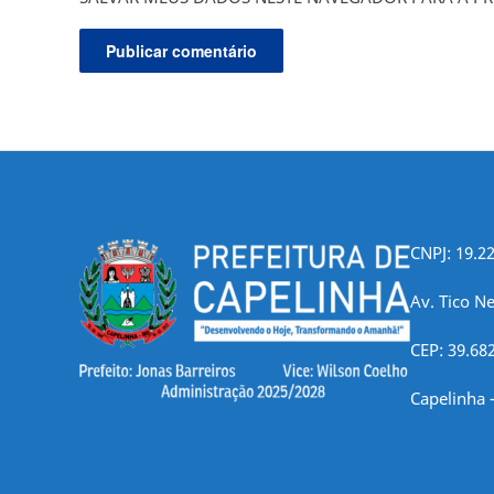
CNPJ: 19.2
Av. Tico Ne
CEP: 39.68
Capelinha 