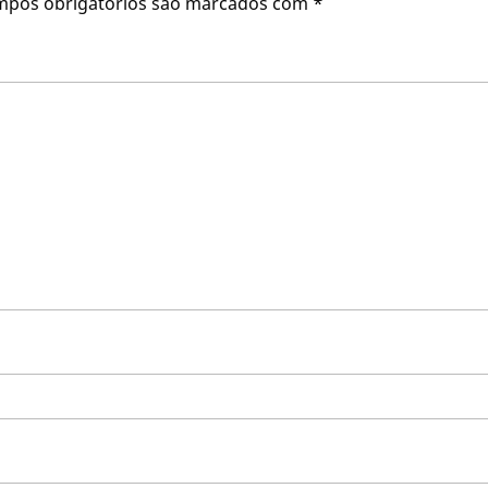
mpos obrigatórios são marcados com
*