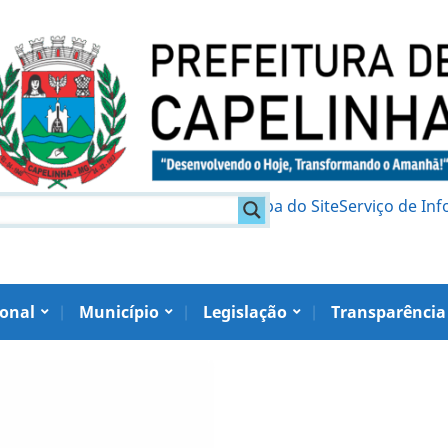
am
Política de Privacidade
Mapa do Site
Serviço de In
ional
Município
Legislação
Transparência