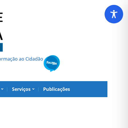
formação ao Cidadão
Serviços
Publicações