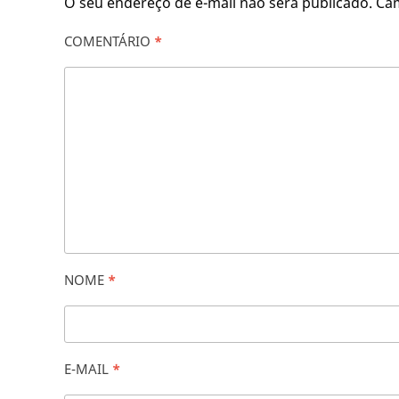
O seu endereço de e-mail não será publicado.
Ca
COMENTÁRIO
*
NOME
*
E-MAIL
*