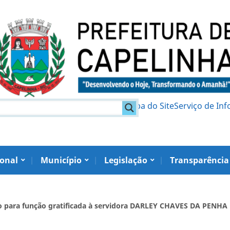
am
Política de Privacidade
Mapa do Site
Serviço de In
ional
Município
Legislação
Transparência
ão para função gratificada à servidora DARLEY CHAVES DA PENHA