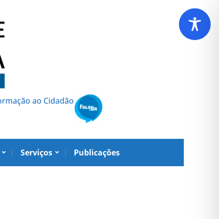
formação ao Cidadão
Serviços
Publicações