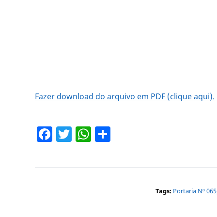
Fazer download do arquivo em PDF (clique aqui).
Facebook
Twitter
WhatsApp
Share
Tags:
Portaria Nº 06