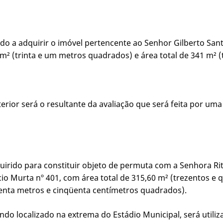
zado a adquirir o imóvel pertencente ao Senhor Gilberto San
1 m² (trinta e um metros quadrados) e área total de 341 m²
nterior será o resultante da avaliação que será feita por u
dquirido para constituir objeto de permuta com a Senhora Ri
cio Murta nº 401, com área total de 315,60 m² (trezentos e
enta metros e cinqüenta centímetros quadrados).
stando localizado na extrema do Estádio Municipal, será util