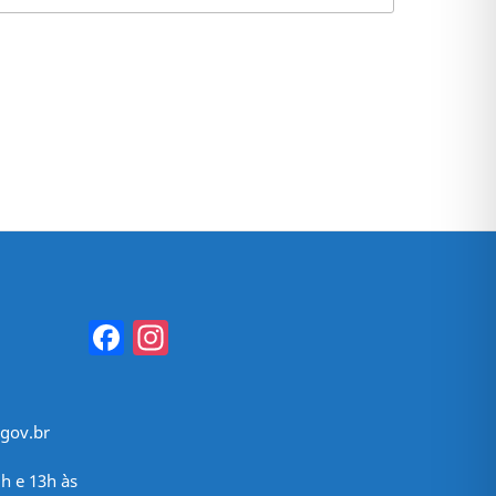
Facebook
Instagram
gov.br
h e 13h às