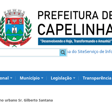
am
Política de Privacidade
Mapa do Site
Serviço de In
ional
Município
Legislação
Transparência
no urbano Sr. Gilberto Santana