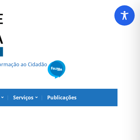
formação ao Cidadão
Serviços
Publicações