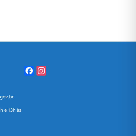
Facebook
Instagram
gov.br
h e 13h às