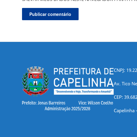
CNPJ: 19.2
Av. Tico Ne
CEP: 39.68
Capelinha 