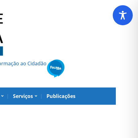
formação ao Cidadão
Serviços
Publicações