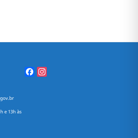
Facebook
Instagram
gov.br
h e 13h às