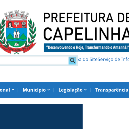
am
Política de Privacidade
Mapa do Site
Serviço de In
ional
Município
Legislação
Transparência