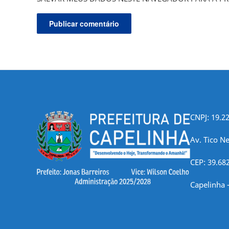
CNPJ: 19.2
Av. Tico Ne
CEP: 39.68
Capelinha 