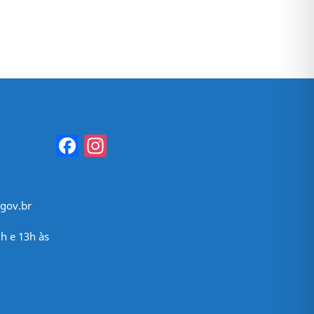
Facebook
Instagram
gov.br
h e 13h às