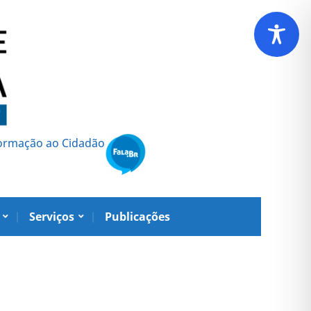
formação ao Cidadão
Serviços
Publicações