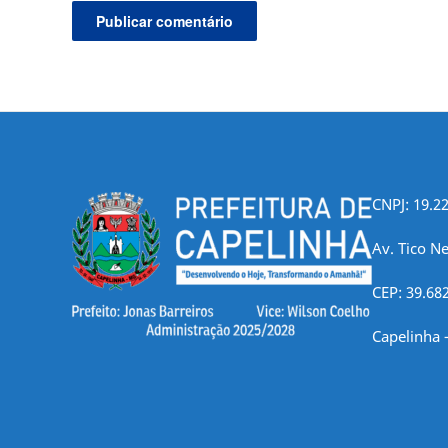
CNPJ: 19.2
Av. Tico Ne
CEP: 39.68
Capelinha 