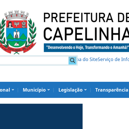
am
Política de Privacidade
Mapa do Site
Serviço de In
ional
Município
Legislação
Transparência