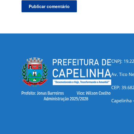
CNPJ: 19.2
Av. Tico Ne
CEP: 39.68
Capelinha 