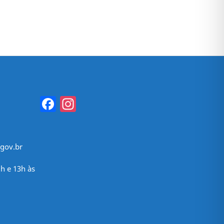
Facebook
Instagram
gov.br
h e 13h às