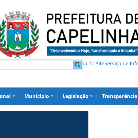
am
Política de Privacidade
Mapa do Site
Serviço de In
ional
Município
Legislação
Transparência