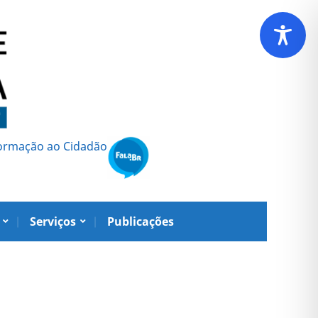
formação ao Cidadão
Serviços
Publicações