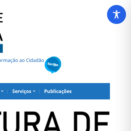
formação ao Cidadão
Serviços
Publicações