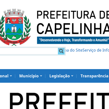
am
Política de Privacidade
Mapa do Site
Serviço de In
ional
Município
Legislação
Transparência