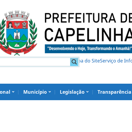
am
Política de Privacidade
Mapa do Site
Serviço de In
ional
Município
Legislação
Transparência