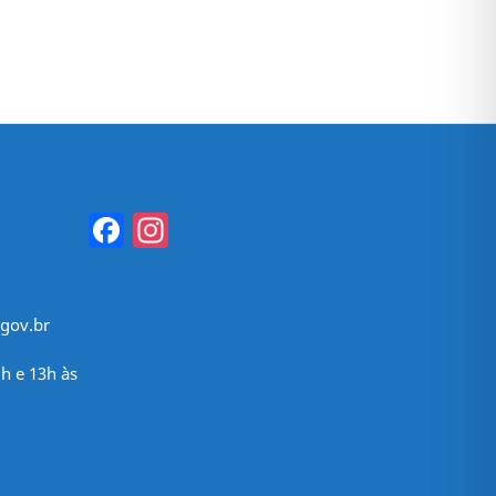
Facebook
Instagram
gov.br
h e 13h às