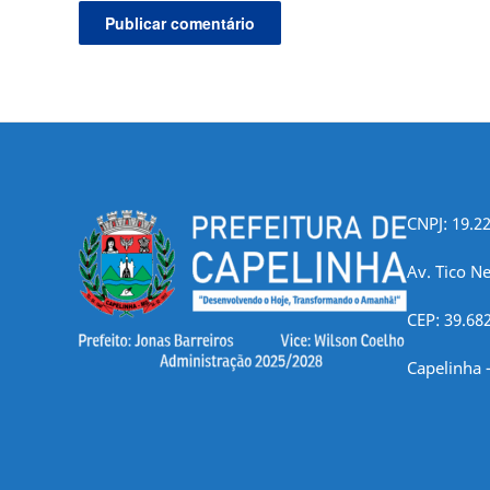
CNPJ: 19.2
Av. Tico Ne
CEP: 39.68
Capelinha 