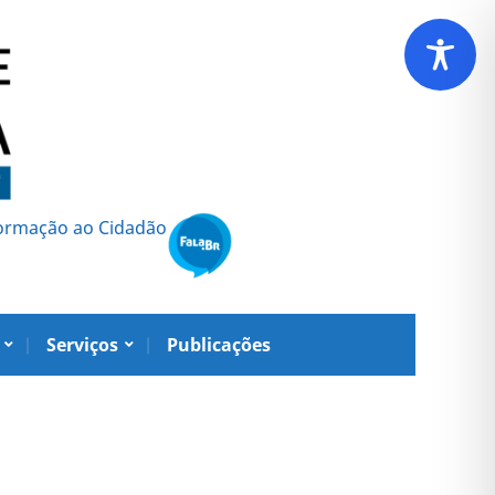
formação ao Cidadão
Serviços
Publicações