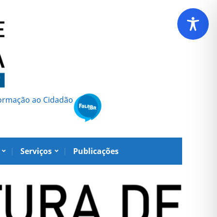
formação ao Cidadão
Serviços
Publicações