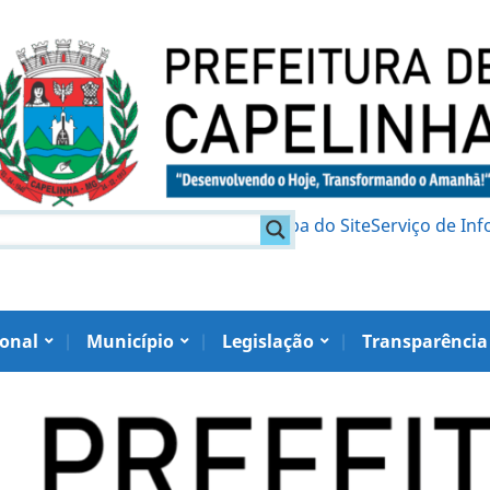
am
Política de Privacidade
Mapa do Site
Serviço de In
ional
Município
Legislação
Transparência