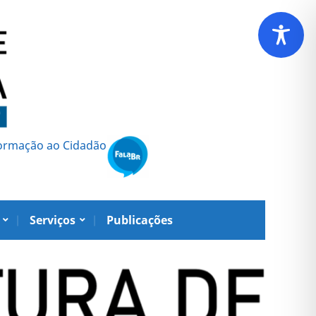
formação ao Cidadão
Serviços
Publicações