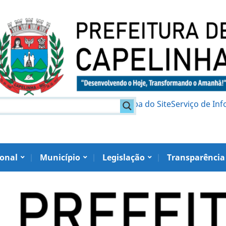
am
Política de Privacidade
Mapa do Site
Serviço de In
ional
Município
Legislação
Transparência