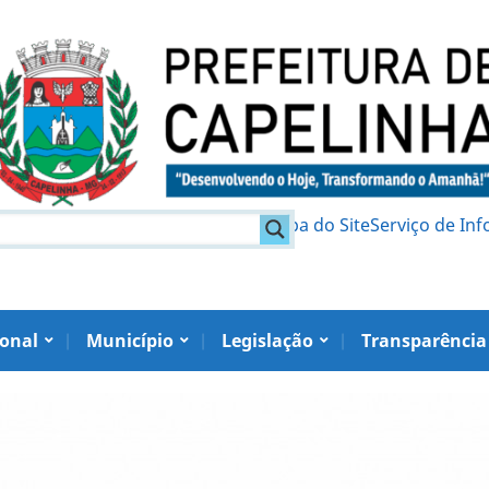
am
Política de Privacidade
Mapa do Site
Serviço de In
ional
Município
Legislação
Transparência