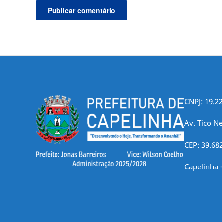
CNPJ: 19.2
Av. Tico Ne
CEP: 39.68
Capelinha 