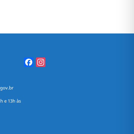
Facebook
Instagram
gov.br
h e 13h às