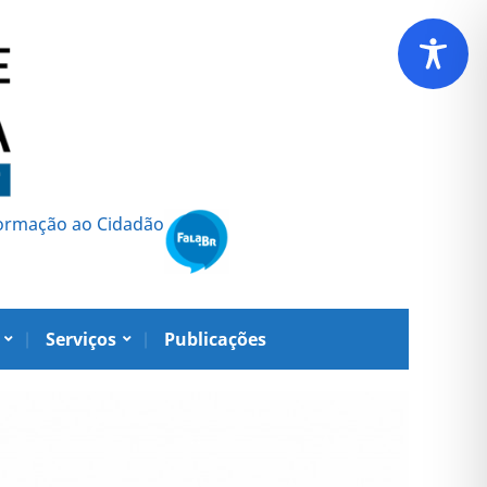
formação ao Cidadão
Serviços
Publicações