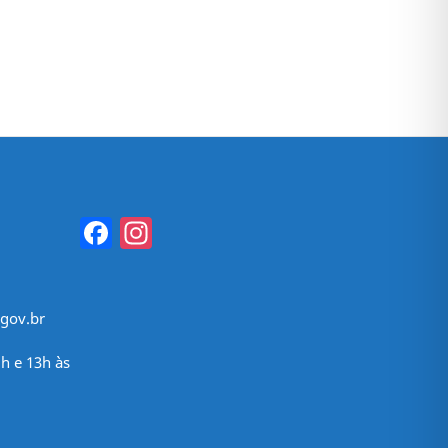
Facebook
Instagram
gov.br
h e 13h às