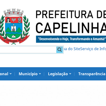
am
Política de Privacidade
Mapa do Site
Serviço de In
ional
Município
Legislação
Transparência