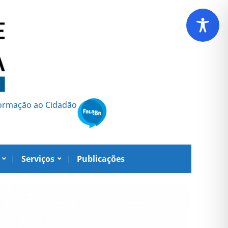
formação ao Cidadão
Serviços
Publicações