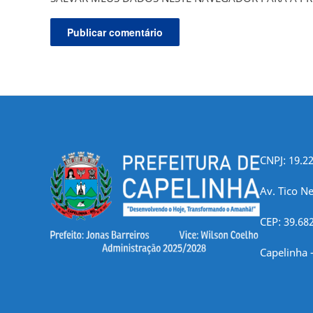
CNPJ: 19.2
Av. Tico Ne
CEP: 39.68
Capelinha 