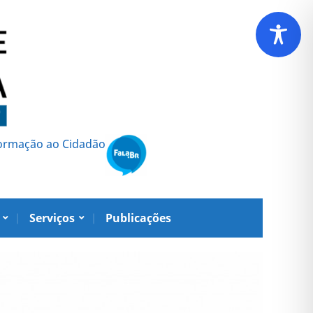
formação ao Cidadão
Serviços
Publicações