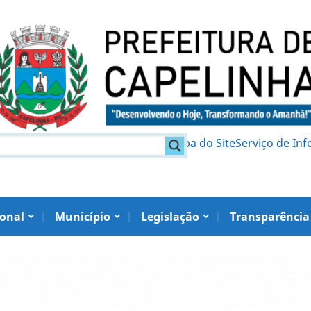
am
Política de Privacidade
Mapa do Site
Serviço de In
ional
Município
Legislação
Transparência