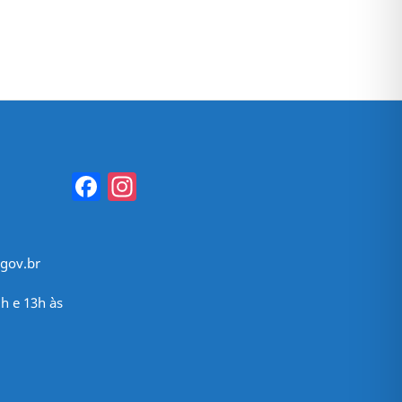
Facebook
Instagram
gov.br
h e 13h às