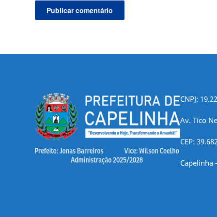
CNPJ: 19.2
Av. Tico Ne
CEP: 39.68
Capelinha 