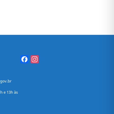
Facebook
Instagram
gov.br
h e 13h às