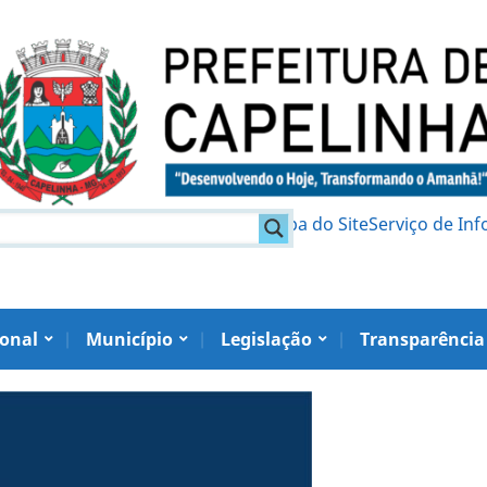
am
Política de Privacidade
Mapa do Site
Serviço de In
ional
Município
Legislação
Transparência