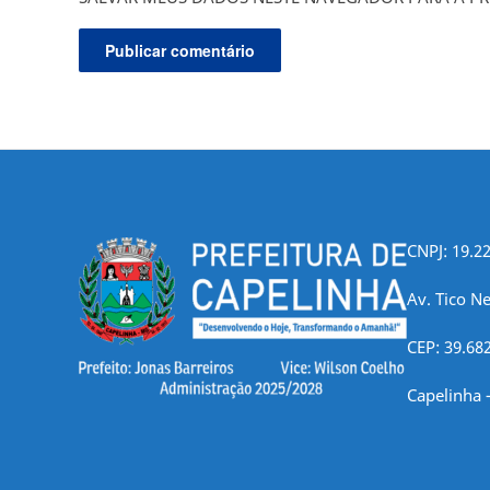
CNPJ: 19.2
Av. Tico Ne
CEP: 39.68
Capelinha 