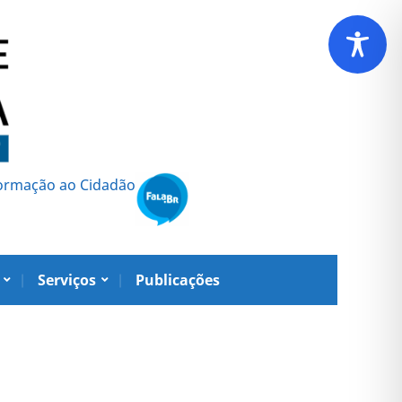
formação ao Cidadão
Serviços
Publicações