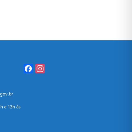
Facebook
Instagram
gov.br
h e 13h às