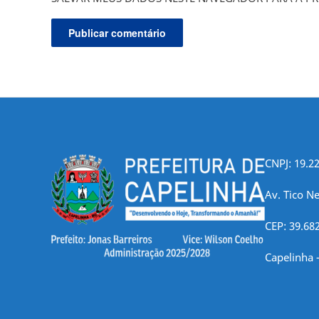
CNPJ: 19.2
Av. Tico Ne
CEP: 39.68
Capelinha 