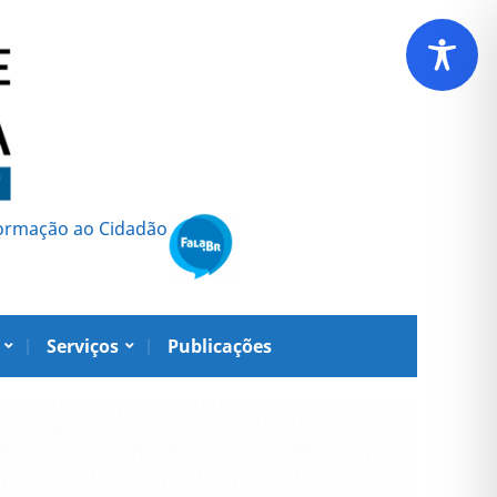
formação ao Cidadão
Serviços
Publicações