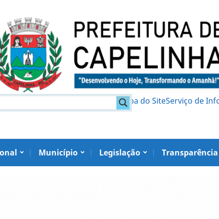
am
Política de Privacidade
Mapa do Site
Serviço de In
ional
Município
Legislação
Transparência