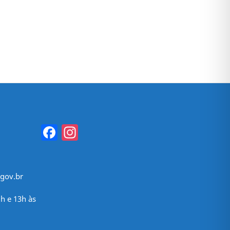
Facebook
Instagram
gov.br
h e 13h às