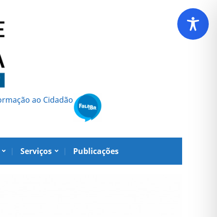
formação ao Cidadão
Serviços
Publicações