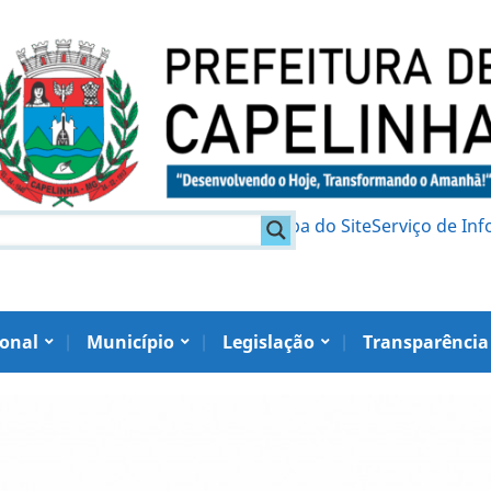
am
Política de Privacidade
Mapa do Site
Serviço de In
ional
Município
Legislação
Transparência