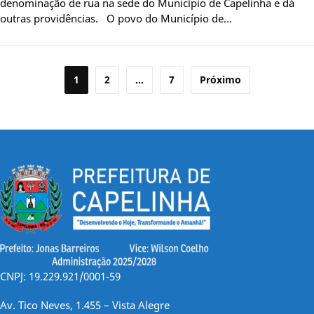
denominação de rua na sede do Município de Capelinha e dá
outras providências. O povo do Município de…
Paginação
1
2
…
7
Próximo
de
posts
CNPJ: 19.229.921/0001-59
Av. Tico Neves, 1.455 – Vista Alegre