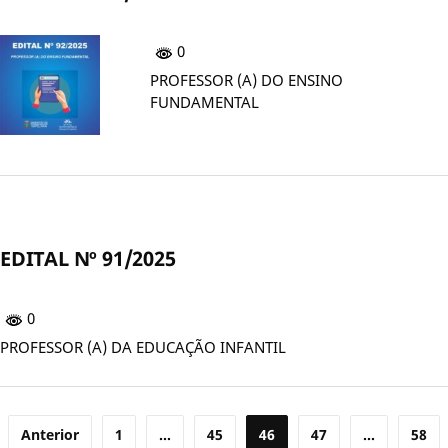
0
PROFESSOR (A) DO ENSINO
FUNDAMENTAL
EDITAL Nº 91/2025
0
PROFESSOR (A) DA EDUCAÇÃO INFANTIL
Paginação
Anterior
1
…
45
46
47
…
58