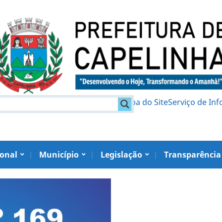
am
Política de Privacidade
Mapa do Site
Serviço de In
ional
Município
Legislação
Transparência