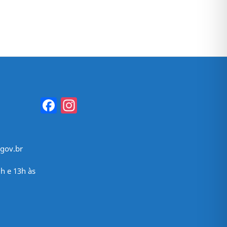
Facebook
Instagram
gov.br
h e 13h às