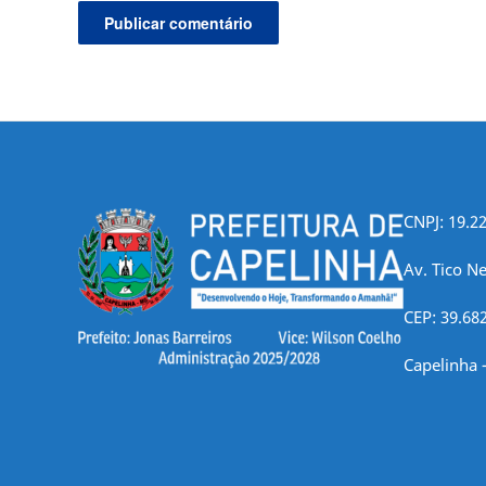
CNPJ: 19.2
Av. Tico Ne
CEP: 39.68
Capelinha 