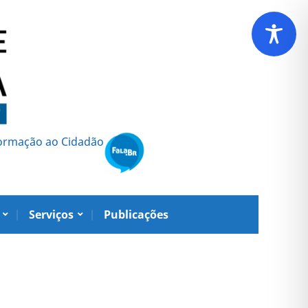
formação ao Cidadão
Serviços
Publicações