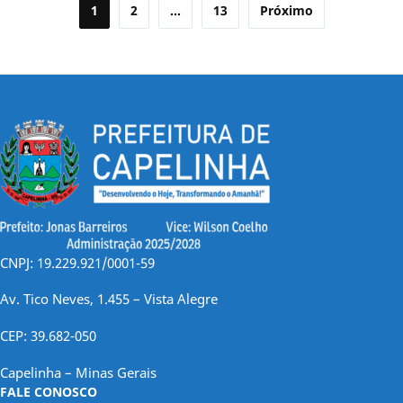
Paginação
1
2
…
13
Próximo
de
posts
CNPJ: 19.229.921/0001-59
Av. Tico Neves, 1.455 – Vista Alegre
CEP: 39.682-050
Capelinha – Minas Gerais
FALE CONOSCO