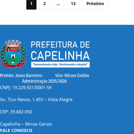
Paginação
1
2
…
13
Próximo
de
posts
CNPJ: 19.229.921/0001-59
Av. Tico Neves, 1.455 – Vista Alegre
CEP: 39.682-050
Capelinha – Minas Gerais
FALE CONOSCO