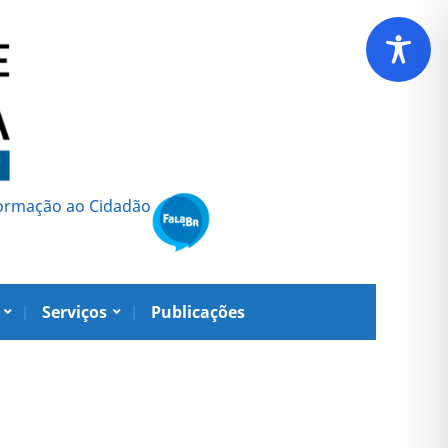
formação ao Cidadão
Serviços
Publicações