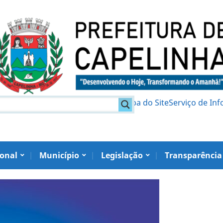
am
Política de Privacidade
Mapa do Site
Serviço de In
ional
Município
Legislação
Transparência