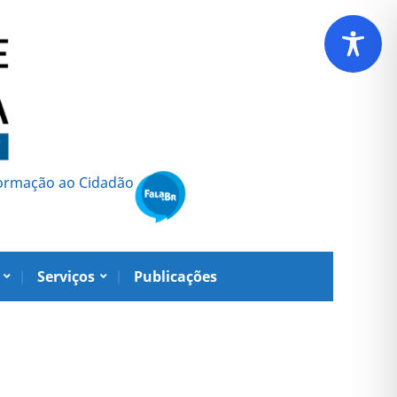
formação ao Cidadão
Serviços
Publicações