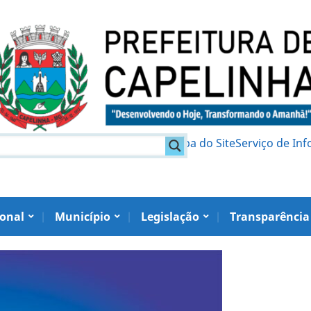
am
Política de Privacidade
Mapa do Site
Serviço de In
ional
Município
Legislação
Transparência