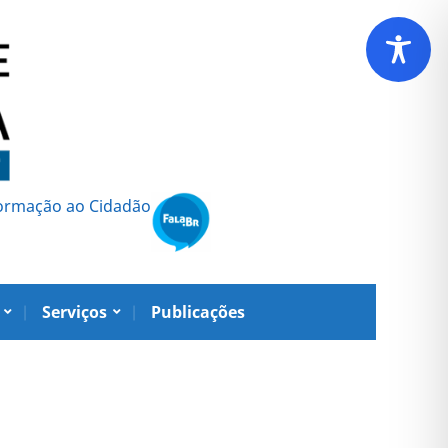
formação ao Cidadão
Serviços
Publicações