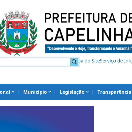
am
Política de Privacidade
Mapa do Site
Serviço de In
ional
Município
Legislação
Transparência