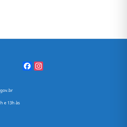
Facebook
Instagram
gov.br
h e 13h às