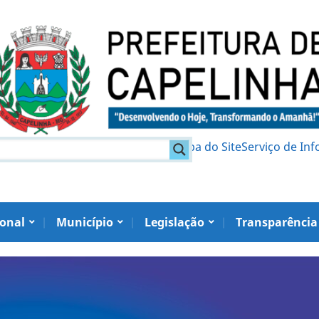
am
Política de Privacidade
Mapa do Site
Serviço de In
ional
Município
Legislação
Transparência