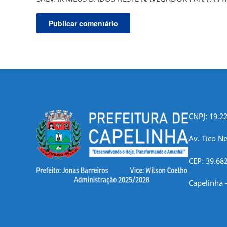
CNPJ: 19.2
Av. Tico Ne
CEP: 39.68
Capelinha 