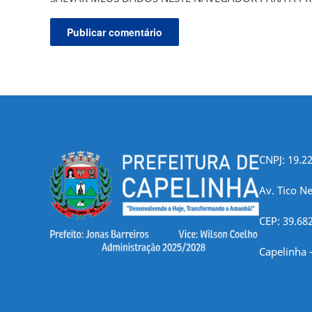
CNPJ: 19.2
Av. Tico Ne
CEP: 39.68
Capelinha 