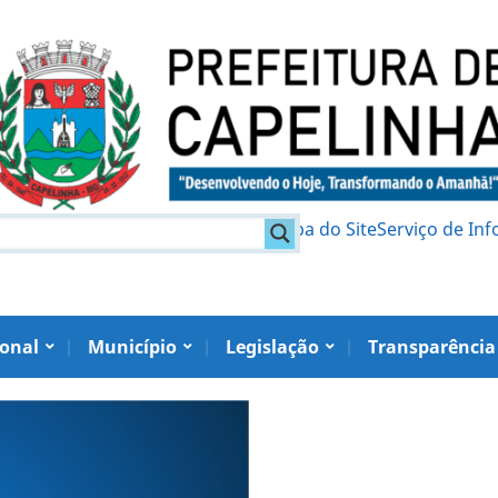
am
Política de Privacidade
Mapa do Site
Serviço de In
ional
Município
Legislação
Transparência