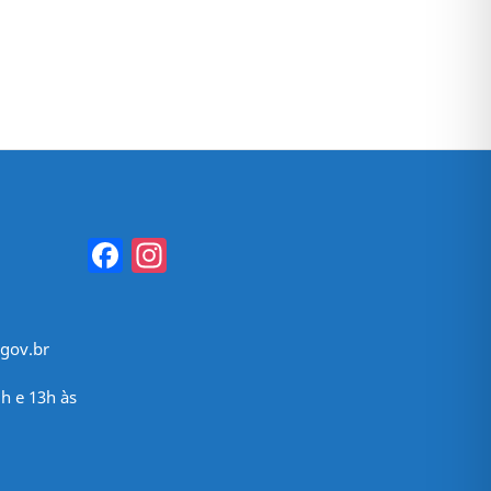
Facebook
Instagram
gov.br
h e 13h às