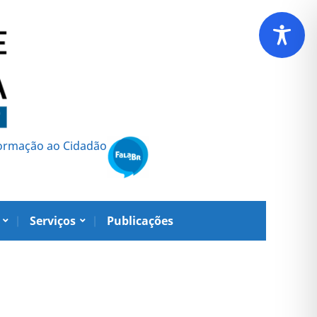
formação ao Cidadão
Serviços
Publicações