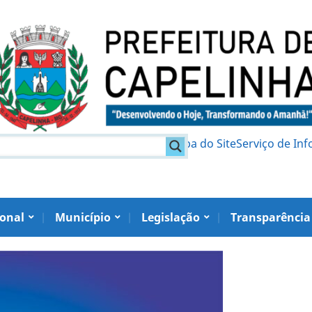
am
Política de Privacidade
Mapa do Site
Serviço de In
ional
Município
Legislação
Transparência