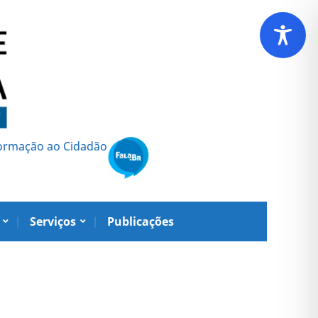
formação ao Cidadão
Serviços
Publicações