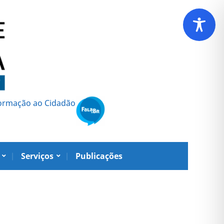
formação ao Cidadão
Serviços
Publicações