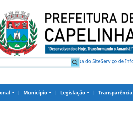
am
Política de Privacidade
Mapa do Site
Serviço de In
ional
Município
Legislação
Transparência